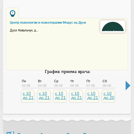
1
Центр психологии и психотерапии Модус на Дуси
Ковальчук
Дуси Ковальчук, д....
График приема врача:
Пн
Вт
Ср
Чт
Пт
Сб
Вс
03-08
04-08
05-08
06-08
07-08
08-08
09-08
c 10
c 10
c 10
c 10
c 10
c 10
c 10
до 21
до 21
до 21
до 21
до 21
до 20
до 20