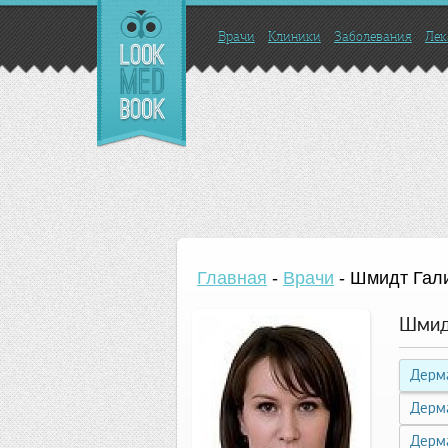
Врачи
Клиники
Заболевания
Лек
Главная
-
Врачи
-
Шмидт Гал
Шмид
Дерм
Дерм
Дерм