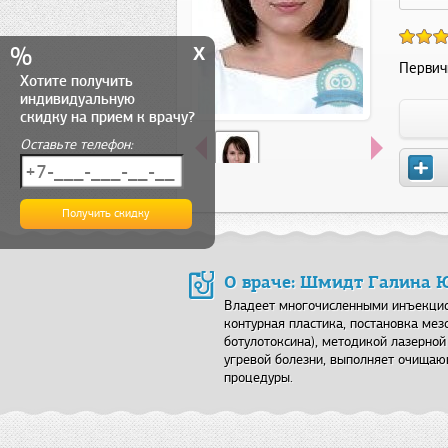
x
%
Первич
Хотите получить
индивидуальную
скидку на прием к врачу?
Оставьте телефон:
О враче: Шмидт Галина 
Владеет многочисленными инъекцио
контурная пластика, постановка мез
ботулотоксина), методикой лазерной
угревой болезни, выполняет очища
процедуры.