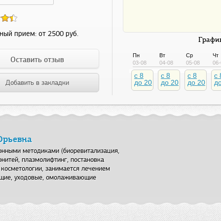
ный прием:
от 2500 руб.
График
Пн
Вт
Ср
Чт
Оставить отзыв
03-08
04-08
05-08
06-
c 8
c 8
c 8
c 
Добавить в закладки
до 20
до 20
до 20
д
Юрьевна
нными методиками (биоревитализация,
онитей, плазмолифтинг, постановка
 косметологии, занимается лечением
ющие, уходовые, омолаживающие