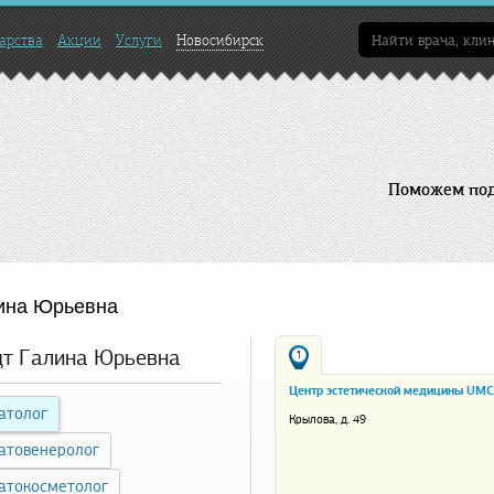
арства
Акции
Услуги
Новосибирск
Поможем подо
ина Юрьевна
т Галина Юрьевна
1
Центр эстетической медицины UMC
атолог
Крылова, д. 49
атовенеролог
атокосметолог