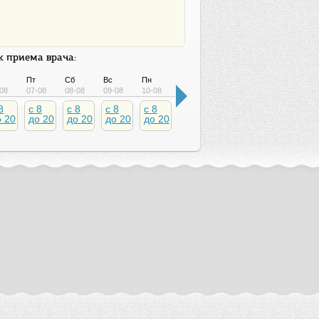
 приема врача:
Пт
Сб
Вс
Пн
Вт
Ср
Чт
Пт
08
07-08
08-08
09-08
10-08
11-08
12-08
13-08
14-08
8
c 8
c 8
c 8
c 8
c 8
c 8
c 8
c 8
о 20
до 20
до 20
до 20
до 20
до 20
до 20
до 20
до 2