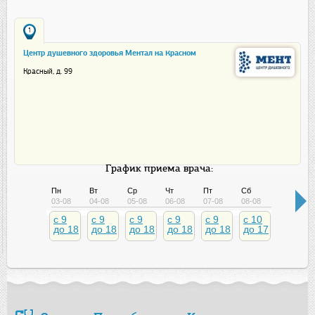
1
Центр душевного здоровья Ментал на Красном
Красный, д. 99
График приема врача:
Пн
Вт
Ср
Чт
Пт
Сб
Вс
03-08
04-08
05-08
06-08
07-08
08-08
09-08
c 9
c 9
c 9
c 9
c 9
c 10
c 10
до 18
до 18
до 18
до 18
до 18
до 17
до 17