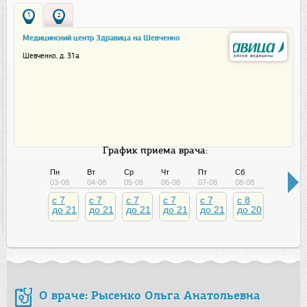
1
2
Медицинский центр Здравица на Шевченко
Шевченко, д. 31а
График приема врача:
Пн
Вт
Ср
Чт
Пт
Сб
Вс
03-08
04-08
05-08
06-08
07-08
08-08
09-08
c 7
c 7
c 7
c 7
c 7
c 8
c 9
до 21
до 21
до 21
до 21
до 21
до 20
до 20
О враче: Рысенко Ольга Анатольевна