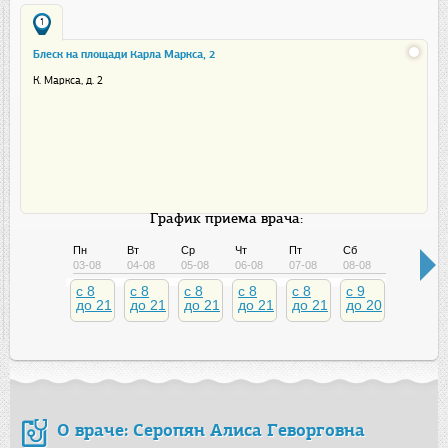
1
Блеск на площади Карла Маркса, 2
К. Маркса, д. 2
График приема врача:
Пн
Вт
Ср
Чт
Пт
Сб
Вс
03-08
04-08
05-08
06-08
07-08
08-08
09-08
c 8
c 8
c 8
c 8
c 8
c 9
c 9
до 21
до 21
до 21
до 21
до 21
до 20
до 18
О враче: Серопян Алиса Геворговна