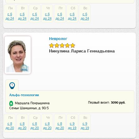
Пн
Вт
Ср
Чт
Пт
Сб
Вс
c 6
c 6
c 6
c 6
c 6
c 6
c 6
до 24
до 24
до 24
до 24
до 24
до 24
до 24
Невролог
Никулина Лариса Геннадьевна
1
Альфа-технологии
: 3090 руб.
Первый визит
Маршала Покрышкина
Семьи Шамшиных, д. 90/5
Пн
Вт
Ср
Чт
Пт
Сб
Вс
c 8
c 8
c 8
c 8
c 8
c 9
c 9
до 20
до 20
до 20
до 20
до 20
до 19
до 19