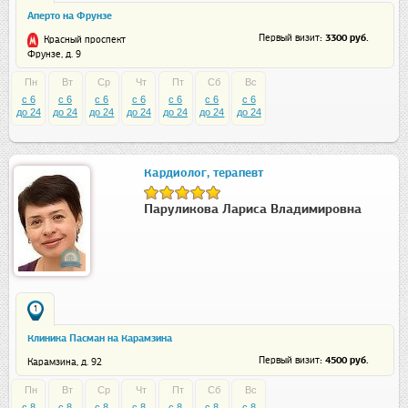
Аперто на Фрунзе
: 3300 руб.
Первый визит
Красный проспект
Фрунзе, д. 9
Пн
Вт
Ср
Чт
Пт
Сб
Вс
c 6
c 6
c 6
c 6
c 6
c 6
c 6
до 24
до 24
до 24
до 24
до 24
до 24
до 24
Кардиолог, терапевт
Паруликова Лариса Владимировна
1
Клиника Пасман на Карамзина
: 4500 руб.
Первый визит
Карамзина, д. 92
Пн
Вт
Ср
Чт
Пт
Сб
Вс
c 8
c 8
c 8
c 8
c 8
c 8
c 8