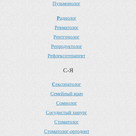
П
ульмонолог
Р
адиолог
Р
евматолог
Р
ентгенолог
Р
епродуктолог
Р
ефлексотерапевт
С-Я
С
ексопатолог
С
емейный врач
С
омнолог
С
осудистый хирург
С
томатолог
С
томатолог-ортодонт