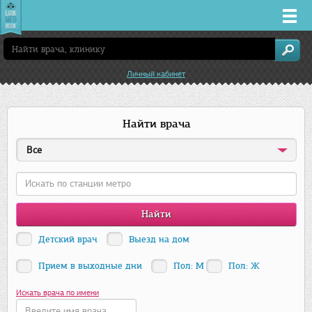
Врачи
Личный кабинет
Клиники
Найти врача
Заболевания
Все
Лекарства
Акции
Услуги
Детский врач
Выезд на дом
Прием в выходные дни
Пол: М
Пол: Ж
Новосибирск
Искать врача по имени