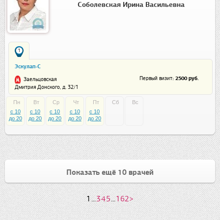
Соболевская Ирина Васильевна
1
Эскулап-С
: 2500 руб.
Первый визит
Заельцовская
Дмитрия Донского, д. 32/1
Пн
Вт
Ср
Чт
Пт
Сб
Вс
c 10
c 10
c 10
c 10
c 10
до 20
до 20
до 20
до 20
до 20
Показать ещё 10 врачей
1
...
3
4
5
...
162
>