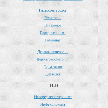
Г
астроэнтеролог
Г
ематолог
Г
инеколог
Г
ирудотерапевт
Г
омеопат
Д
ерматовенеролог
Д
ерматокосметолог
Д
ерматолог
Д
иетолог
И-Н
И
глорефлексотерапевт
И
нфекционист