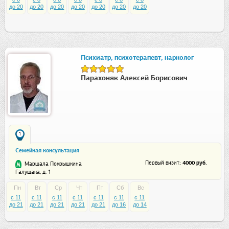
до 20
до 20
до 20
до 20
до 20
до 20
до 20
Психиатр, психотерапевт, нарколог
Парахоняк Алексей Борисович
1
Семейная консультация
: 4000 руб.
Первый визит
Маршала Покрышкина
Галущака, д. 1
Пн
Вт
Ср
Чт
Пт
Сб
Вс
c 11
c 11
c 11
c 11
c 11
c 11
c 11
до 21
до 21
до 21
до 21
до 21
до 16
до 14