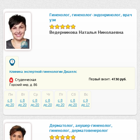
Гинеколог, гинеколог-эндокринолог, врач
узи
Ведерникова Наталья Николаевна
1
Клиника экспертной гинекологии Диахелс
: 4130 руб.
Первый визит
Студенческая
Горский мкр, д. 86
Пн
Вт
Ср
Чт
Пт
Сб
Вс
c 8
c 8
c 8
c 8
c 8
c 8
c 9
до 20
до 20
до 20
до 20
до 20
до 20
до 17
Дерматолог, акушер-гинеколог,
гинеколог, дерматовенеролог