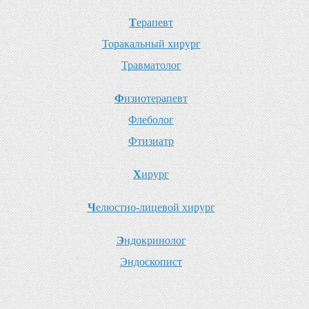
Т
ерапевт
Т
оракальный хирург
Т
равматолог
Ф
изиотерапевт
Ф
леболог
Ф
тизиатр
Х
ирург
Ч
елюстно-лицевой хирург
Э
ндокринолог
Э
ндоскопист