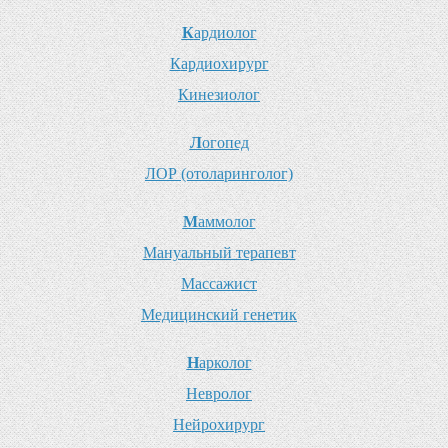
К
ардиолог
К
ардиохирург
К
инезиолог
Л
огопед
Л
ОР (отоларинголог)
М
аммолог
М
ануальный терапевт
М
ассажист
М
едицинский генетик
Н
арколог
Н
евролог
Н
ейрохирург