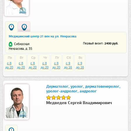
1
2
Медицинский центр 21 век на ул. Некрасова
: 2400 руб.
Первый визит
Сибирская
Некрасова, д. 35
Пн
Вт
Ср
Чт
Пт
Сб
Вс
c 8
c 8
c 8
c 8
c 8
c 9
c 9
до 20
до 20
до 20
до 20
до 20
до 16
до 16
Дерматолог, уролог, дерматовенеролог,
уролог-андролог, андролог
Медведев Сергей Владимирович
1