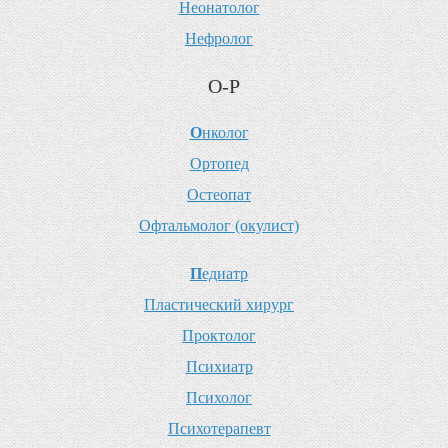
Н
еонатолог
Н
ефролог
О-Р
О
нколог
О
ртопед
О
стеопат
О
фтальмолог (окулист)
П
едиатр
П
ластический хирург
П
роктолог
П
сихиатр
П
сихолог
П
сихотерапевт