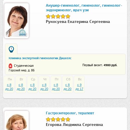
Акушер-гинеколог, гинеколог, гинеколог-
эндокринолог, врач узи
Рукосуева Екатерина Сергеевна
1
Клиника экспертной гинекологии Диахелс
: 4900 руб.
Первый визит
Студенческая
Горский мкр, д. 86
Пн
Вт
Ср
Чт
Пт
Сб
Вс
c 8
c 8
c 8
c 8
c 8
c 8
c 9
до 20
до 20
до 20
до 20
до 20
до 20
до 17
Гастроэнтеролог, терапевт
Егорова Людмила Сергеевна