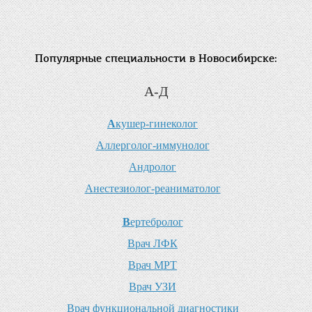
Популярные специальности в Новосибирске:
А-Д
А
кушер-гинеколог
А
ллерголог-иммунолог
А
ндролог
А
нестезиолог-реаниматолог
В
ертебролог
В
рач ЛФК
В
рач МРТ
В
рач УЗИ
В
рач функциональной диагностики