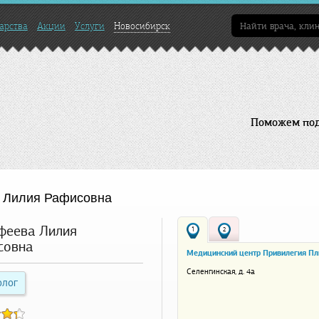
арства
Акции
Услуги
Новосибирск
Поможем подо
 Лилия Рафисовна
феева Лилия
1
2
совна
Медицинский центр Привилегия П
Селенгинская, д. 4а
олог