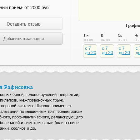
ный прием:
от 2000 руб.
Оставить отзыв
График
Пн
Вт
Ср
Чт
Добавить в закладки
03-08
04-08
05-08
06-
c 7
c 7
c 7
c 
до 20
до 20
до 20
д
я Рафисовна
овных болей, головокружений, невралгий,
 эпилепсии, межпозвоночных грыж,
й нервной системы. Широко применяет
калывания по мышечным триггерным зонам
бного, профилактического, релаксирующего
болеваний и симптомов, как боли в спине,
нки, сколиоз и др.