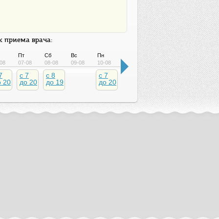
 приема врача:
Пт
Сб
Вс
Пн
Вт
Ср
Чт
Пт
08
07-08
08-08
09-08
10-08
11-08
12-08
13-08
14-08
7
c 7
c 8
c 7
c 7
c 7
c 7
c 7
о 20
до 20
до 19
до 20
до 20
до 20
до 20
до 2