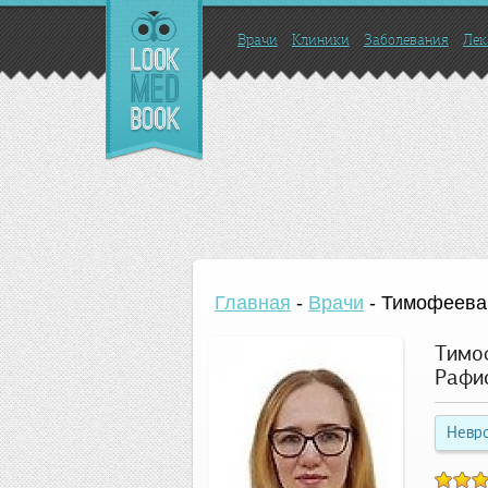
Врачи
Клиники
Заболевания
Лек
Главная
-
Врачи
-
Тимофеева
Тимо
Рафи
Невр