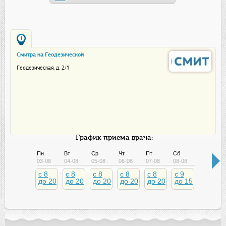
1
Смитра на Геодезической
Геодезическая, д. 2/1
График приема врача:
Пн
Вт
Ср
Чт
Пт
Сб
Вс
03-08
04-08
05-08
06-08
07-08
08-08
09-08
c 8
c 8
c 8
c 8
c 8
c 9
c 9
до 20
до 20
до 20
до 20
до 20
до 15
до 15