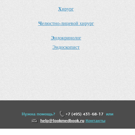
Х
ирург
Ч
елюстно-лицевой хирург
Э
ндокринолог
Э
ндоскопист
Нужна помощь?
+7 (495) 431-68-17
или
help@lookmedbook.ru
Контакты