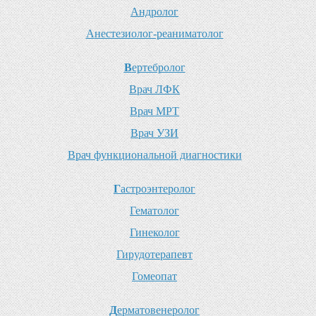
А
ндролог
А
нестезиолог-реаниматолог
В
ертебролог
В
рач ЛФК
В
рач МРТ
В
рач УЗИ
В
рач функциональной диагностики
Г
астроэнтеролог
Г
ематолог
Г
инеколог
Г
ирудотерапевт
Г
омеопат
Д
ерматовенеролог