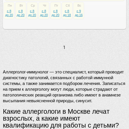
Пн
Вт
Ср
Чт
Пт
Сб
Вс
c 8
c 8
c 8
c 8
c 8
c 8
c 9
до 20
до 20
до 20
до 20
до 20
до 18
до 16
1
Аллерголог-иммунолог — это специалист, который проводит 
диагностику патологий, связанных с работой иммунной 
системы, а также занимается подбором лечения. Записаться 
на прием к аллергологу могут люди, которые страдают от 
патологических реакций организма либо имеют в анамнезе 
высыпания невыясненной природы, синусит.
Какие аллергологи в Москве лечат 
взрослых, а какие имеют 
квалификацию для работы с детьми?