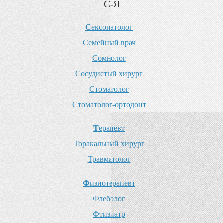
С-Я
С
ексопатолог
С
емейный врач
С
омнолог
С
осудистый хирург
С
томатолог
С
томатолог-ортодонт
Т
ерапевт
Т
оракальный хирург
Т
равматолог
Ф
изиотерапевт
Ф
леболог
Ф
тизиатр