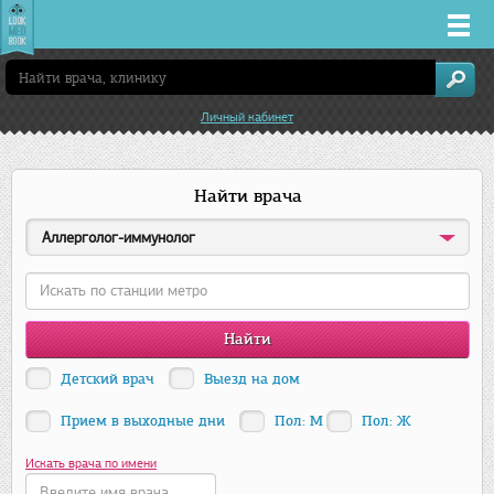
Врачи
Личный кабинет
Клиники
Найти врача
Заболевания
Аллерголог-иммунолог
Лекарства
Акции
Услуги
Детский врач
Выезд на дом
Прием в выходные дни
Пол: М
Пол: Ж
Новосибирск
Искать врача по имени