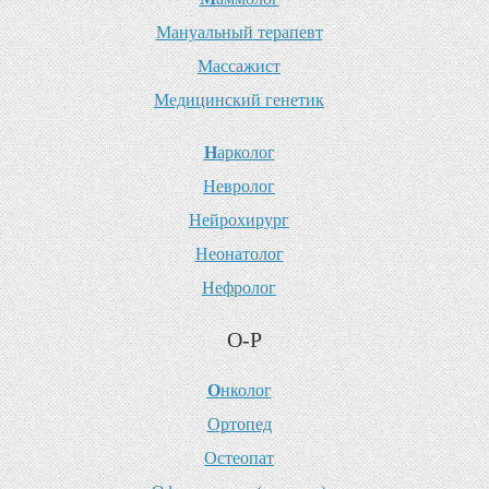
М
ануальный терапевт
М
ассажист
М
едицинский генетик
Н
арколог
Н
евролог
Н
ейрохирург
Н
еонатолог
Н
ефролог
О-Р
О
нколог
О
ртопед
О
стеопат