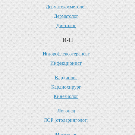
Д
ерматокосметолог
Д
ерматолог
Д
иетолог
И-Н
И
глорефлексотерапевт
И
нфекционист
К
ардиолог
К
ардиохирург
К
инезиолог
Л
огопед
Л
ОР (отоларинголог)
М
аммолог