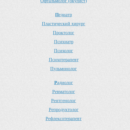
О
фтальмолог (окулист)
П
едиатр
П
ластический хирург
П
роктолог
П
сихиатр
П
сихолог
П
сихотерапевт
П
ульмонолог
Р
адиолог
Р
евматолог
Р
ентгенолог
Р
епродуктолог
Р
ефлексотерапевт