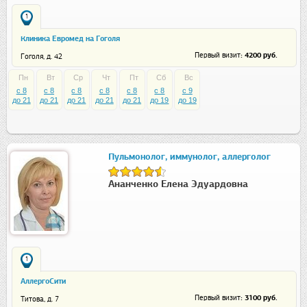
1
Клиника Евромед на Гоголя
: 4200 руб.
Первый визит
Гоголя, д. 42
Пн
Вт
Ср
Чт
Пт
Сб
Вс
c 8
c 8
c 8
c 8
c 8
c 8
c 9
до 21
до 21
до 21
до 21
до 21
до 19
до 19
Пульмонолог, иммунолог, аллерголог
Ананченко Елена Эдуардовна
1
АллергоСити
: 3100 руб.
Первый визит
Титова, д. 7