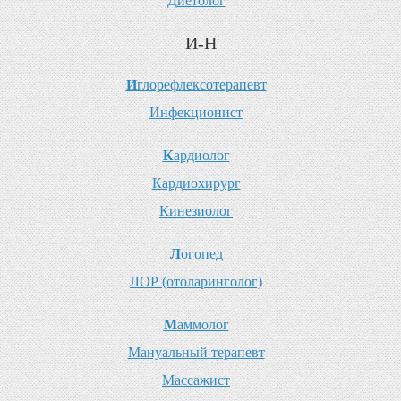
Д
иетолог
И-Н
И
глорефлексотерапевт
И
нфекционист
К
ардиолог
К
ардиохирург
К
инезиолог
Л
огопед
Л
ОР (отоларинголог)
М
аммолог
М
ануальный терапевт
М
ассажист