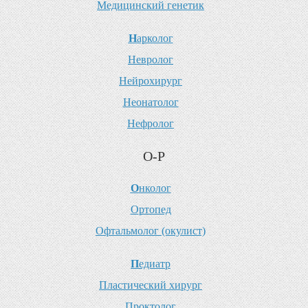
М
едицинский генетик
Н
арколог
Н
евролог
Н
ейрохирург
Н
еонатолог
Н
ефролог
О-Р
О
нколог
О
ртопед
О
фтальмолог (окулист)
П
едиатр
П
ластический хирург
П
роктолог