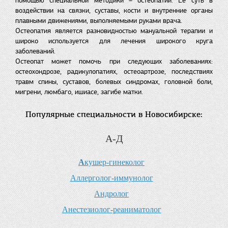
помощью специальной методики – остеопатии. Ее суть в
воздействии на связки, суставы, кости и внутренние органы
плавными движениями, выполняемыми руками врача.
Остеопатия является разновидностью мануальной терапии и
широко используется для лечения широкого круга
заболеваний.
Остеопат может помочь при следующих заболеваниях:
остеохондрозе, радикулопатиях, остеоартрозе, последствиях
травм спины, суставов, болевых синдромах, головной боли,
мигрени, люмбаго, ишиасе, загибе матки.
Популярные специальности в Новосибирске:
А-Д
А
кушер-гинеколог
А
ллерголог-иммунолог
А
ндролог
А
нестезиолог-реаниматолог