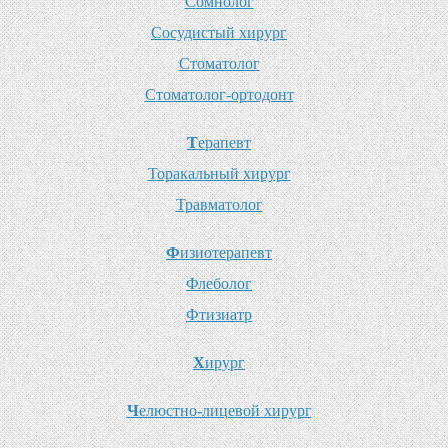
С
омнолог
С
осудистый хирург
С
томатолог
С
томатолог-ортодонт
Т
ерапевт
Т
оракальный хирург
Т
равматолог
Ф
изиотерапевт
Ф
леболог
Ф
тизиатр
Х
ирург
Ч
елюстно-лицевой хирург