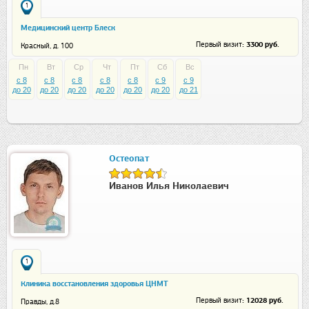
1
Медицинский центр Блеск
: 3300 руб.
Первый визит
Красный, д. 100
Пн
Вт
Ср
Чт
Пт
Сб
Вс
c 8
c 8
c 8
c 8
c 8
c 9
c 9
до 20
до 20
до 20
до 20
до 20
до 20
до 21
Остеопат
Иванов Илья Николаевич
1
Клиника восстановления здоровья ЦНМТ
: 12028 руб.
Первый визит
Правды, д.8