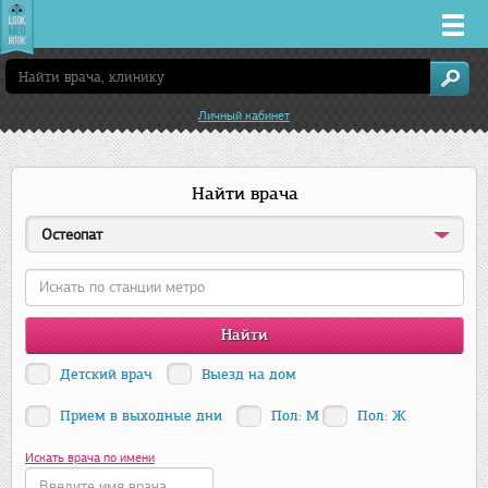
Врачи
Личный кабинет
Клиники
Найти врача
Заболевания
Остеопат
Лекарства
Акции
Услуги
Детский врач
Выезд на дом
Прием в выходные дни
Пол: М
Пол: Ж
Новосибирск
Искать врача по имени