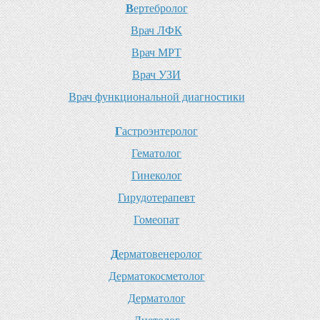
В
ертебролог
В
рач ЛФК
В
рач МРТ
В
рач УЗИ
В
рач функциональной диагностики
Г
астроэнтеролог
Г
ематолог
Г
инеколог
Г
ирудотерапевт
Г
омеопат
Д
ерматовенеролог
Д
ерматокосметолог
Д
ерматолог