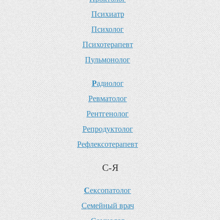
П
сихиатр
П
сихолог
П
сихотерапевт
П
ульмонолог
Р
адиолог
Р
евматолог
Р
ентгенолог
Р
епродуктолог
Р
ефлексотерапевт
С-Я
С
ексопатолог
С
емейный врач