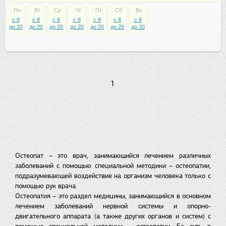
Пн
Вт
Ср
Чт
Пт
Сб
Вс
c 8
c 8
c 8
c 8
c 8
c 8
c 8
до 20
до 20
до 20
до 20
до 20
до 20
до 20
1
Остеопат – это врач, занимающийся лечением различных
заболеваний с помощью специальной методики – остеопатии,
подразумевающей воздействие на организм человека только с
помощью рук врача.
Остеопатия – это раздел медицины, занимающийся в основном
лечением заболеваний нервной системы и опорно-
двигательного аппарата (а также других органов и систем) с