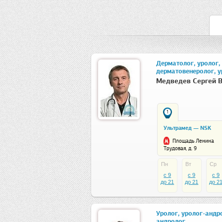
Дерматолог, уролог,
дерматовенеролог, у
андролог, андролог
Медведев Сергей 
1
Ультрамед — NSK
Площадь Ленина
Трудовая, д. 9
Пн
Вт
Ср
c 9
c 9
c 9
до 21
до 21
до 2
Уролог, уролог-андр
андролог