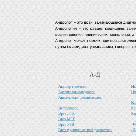
Андролог – это врач, занимающийся диагн
Андрология – это раздел медицины, зани
возникновения, клинических проявлений, а
Андролог может помочь при: воспалительны
путем (хламидиоз, уреаплазмоз, гонорея, 
А-Д
А
И
кушер-гинеколог
г
А
И
ллерголог-иммунолог
н
А
нестезиолог-реаниматолог
К
а
В
К
ертебролог
а
В
К
рач ЛФК
и
В
рач МРТ
Л
В
о
рач УЗИ
Л
В
О
рач функциональной диагностики