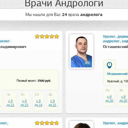
Врачи Андрологи
Мы нашли для Вас
24
врача
андролога
Уролог, дерма
ролог-
андролог, ан
Владимирович
Осташевский
1
Медицинский 
: 3500 руб.
Первый визит
Красный, д. 10
Пн
Вт
Чт
Пт
Сб
Вс
c 8
c 8
до 20
до 20
c 9
c 9
c 9
c 9
1
до 21
до 21
до 14
до 21
олог,
Уролог, андр