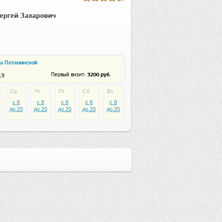
ергей Захарович
на Потанинской
: 3200 руб.
Первый визит
.9
Ср
Чт
Пт
Сб
Вс
c 8
c 8
c 8
c 8
c 8
до 20
до 20
до 20
до 20
до 20