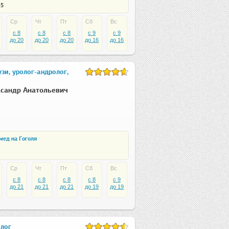
35
Ср
Чт
Пт
Сб
Вс
c 8
c 8
c 8
c 9
c 9
до 20
до 20
до 20
до 16
до 16
узи, уролог-андролог,
сандр Анатольевич
мед на Гоголя
Ср
Чт
Пт
Сб
Вс
c 8
c 8
c 8
c 8
c 9
до 21
до 21
до 21
до 19
до 19
олог