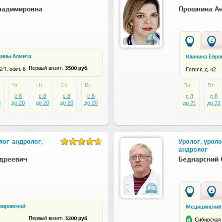
ладимировна
Прошкина Ан
1
2
цины Алмита
Клиника Евро
: 3500 руб.
Первый визит
/1, офис 6
Гоголя, д. 42
Чт
Пт
Сб
Вс
Пн
Вт
c 8
c 8
c 8
c 8
c 8
c 8
0
до 20
до 20
до 20
до 20
до 21
до 21
лог-андролог,
Уролог, уроло
андролог
дреевич
Беднарский 
1
2
мировской
Медицинский ц
: 3200 руб.
Первый визит
Сибирская