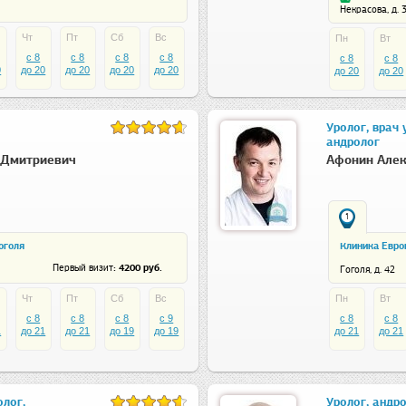
Некрасова, д. 
Чт
Пт
Сб
Вс
Пн
Вт
c 8
c 8
c 8
c 8
c 8
c 8
0
до 20
до 20
до 20
до 20
до 20
до 20
Уролог, врач 
андролог
 Дмитриевич
Афонин Алек
1
оголя
Клиника Евро
: 4200 руб.
Первый визит
Гоголя, д. 42
Чт
Пт
Сб
Вс
Пн
Вт
c 8
c 8
c 8
c 9
c 8
c 8
1
до 21
до 21
до 19
до 19
до 21
до 21
олог,
Уролог, андр