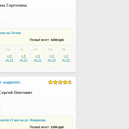
на Сергеевна
мед на Гоголя
: 4200 руб.
Первый визит
Ср
Чт
Пт
Сб
Вс
c 8
c 8
c 8
c 8
c 9
до 21
до 21
до 21
до 19
до 19
г-андролог,
Сергей Олегович
ентр 21 век на ул. Некрасова
: 2500 руб.
Первый визит