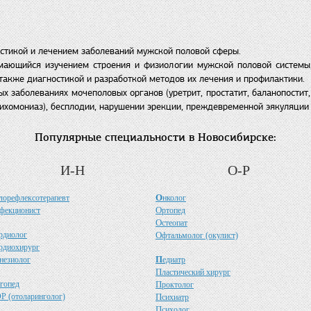
остикой и лечением заболеваний мужской половой сферы.
мающийся изучением строения и физиологии мужской половой системы,
 также диагностикой и разработкой методов их лечения и профилактики.
х заболеваниях мочеполовых органов (уретрит, простатит, баланопостит
трихомониаз), бесплодии, нарушении эрекции, преждевременной эякуляции
Популярные специальности в Новосибирске:
И-Н
О-Р
О
лорефлексотерапевт
нколог
О
фекционист
ртопед
О
стеопат
рдиолог
О
фтальмолог (окулист)
рдиохирург
П
незиолог
едиатр
П
ластический хирург
гопед
П
роктолог
Р (отоларинголог)
П
сихиатр
П
сихолог