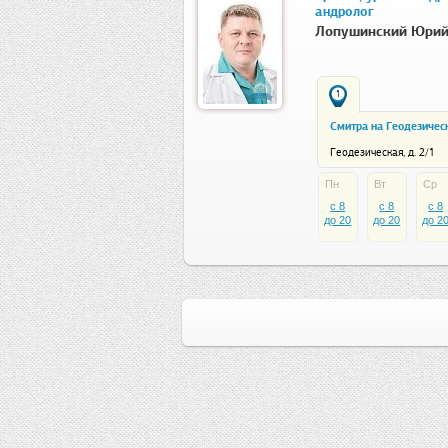
андролог
Лопушинский Юрий
1
Смитра на Геодезичес
Геодезическая, д. 2/1
Пн
Вт
Ср
c 8
c 8
c 8
до 20
до 20
до 2