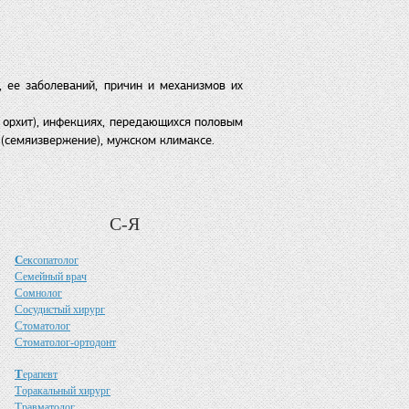
 ее заболеваний, причин и механизмов их
, орхит), инфекциях, передающихся половым
 (семяизвержение), мужском климаксе.
С-Я
С
ексопатолог
С
емейный врач
С
омнолог
С
осудистый хирург
С
томатолог
С
томатолог-ортодонт
Т
ерапевт
Т
оракальный хирург
Т
равматолог