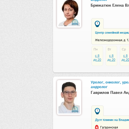
Брижатюк Елена В
1
Центр семейной меди
Железнодорожная, д. 12
Пн
Вт
Ср
c 8
c 8
c 8
до 20
до 20
до 2
Уролог, онколог, уро
андролог
Гаврилов Павел Ан
1
Дуэт Клиник на Влади
Гагаринская