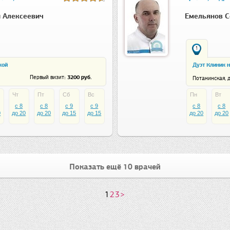
 Алексеевич
Емельянов С
1
кой
Дуэт Клиник 
: 3200 руб.
Первый визит
Потанинская, д
Чт
Пт
Сб
Вс
Пн
Вт
c 8
c 8
c 9
c 9
c 8
c 8
0
до 20
до 20
до 15
до 15
до 20
до 20
Показать ещё 10 врачей
1
2
3
>