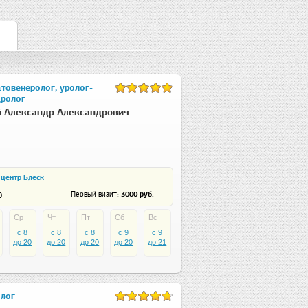
товенеролог, уролог-
дролог
 Александр Александрович
центр Блеск
: 3000 руб.
Первый визит
0
Ср
Чт
Пт
Сб
Вс
c 8
c 8
c 8
c 9
c 9
до 20
до 20
до 20
до 20
до 21
олог