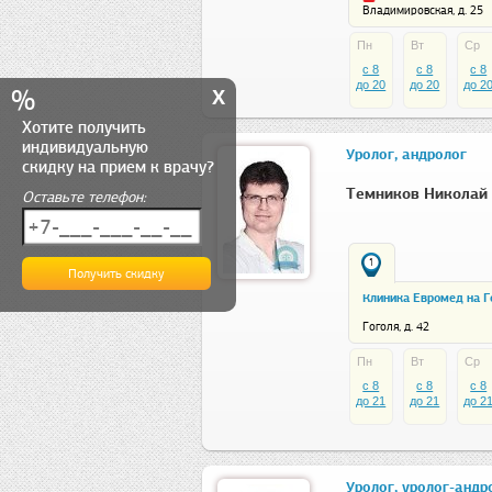
Владимировская, д. 25
Пн
Вт
Ср
c 8
c 8
c 8
x
до 20
до 20
до 2
%
Хотите получить
индивидуальную
Уролог, андролог
скидку на прием к врачу?
Темников Николай
Оставьте телефон:
1
Клиника Евромед на Г
Гоголя, д. 42
Пн
Вт
Ср
c 8
c 8
c 8
до 21
до 21
до 2
Уролог, уролог-андр