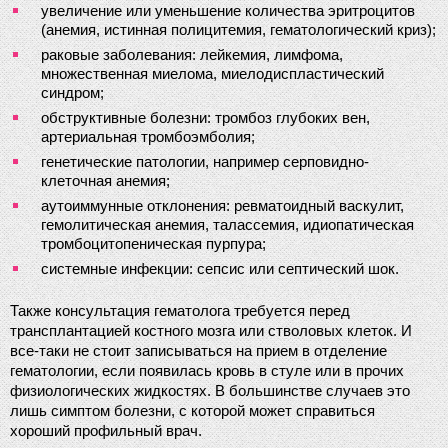
увеличение или уменьшение количества эритроцитов 
(анемия, истинная полицитемия, гематологический криз);
раковые заболевания: лейкемия, лимфома, 
множественная миелома, миелодиспластический 
синдром;
обструктивные болезни: тромбоз глубоких вен, 
артериальная тромбоэмболия;
генетические патологии, например серповидно-
клеточная анемия;
аутоиммунные отклонения: ревматоидный васкулит, 
гемолитическая анемия, талассемия, идиопатическая 
тромбоцитопеническая пурпура;
системные инфекции: сепсис или септический шок.
Также консультация гематолога требуется перед 
трансплантацией костного мозга или стволовых клеток. И 
все-таки не стоит записываться на прием в отделение 
гематологии, если появилась кровь в стуле или в прочих 
физиологических жидкостях. В большинстве случаев это 
лишь симптом болезни, с которой может справиться 
хороший профильный врач.