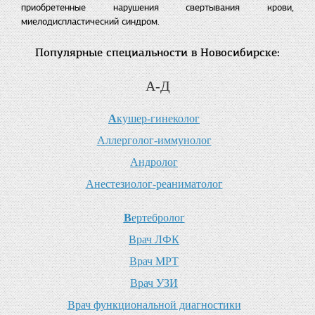
приобретенные нарушения свертывания крови,
миелодиспластический синдром.
Популярные специальности в Новосибирске:
А-Д
А
кушер-гинеколог
А
ллерголог-иммунолог
А
ндролог
А
нестезиолог-реаниматолог
В
ертебролог
В
рач ЛФК
В
рач МРТ
В
рач УЗИ
В
рач функциональной диагностики