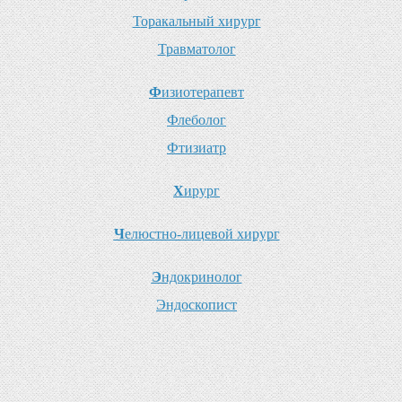
Т
оракальный хирург
Т
равматолог
Ф
изиотерапевт
Ф
леболог
Ф
тизиатр
Х
ирург
Ч
елюстно-лицевой хирург
Э
ндокринолог
Э
ндоскопист