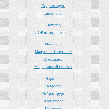
К
ардиохирург
К
инезиолог
Л
огопед
Л
ОР (отоларинголог)
М
аммолог
М
ануальный терапевт
М
ассажист
М
едицинский генетик
Н
арколог
Н
евролог
Н
ейрохирург
Н
еонатолог
Н
ефролог