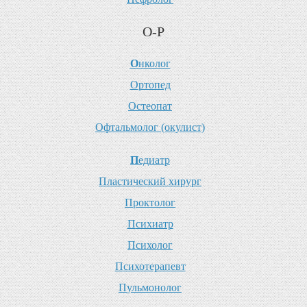
О-Р
О
нколог
О
ртопед
О
стеопат
О
фтальмолог (окулист)
П
едиатр
П
ластический хирург
П
роктолог
П
сихиатр
П
сихолог
П
сихотерапевт
П
ульмонолог