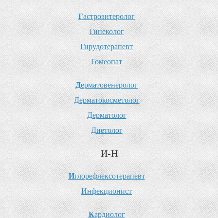
Г
астроэнтеролог
Г
инеколог
Г
ирудотерапевт
Г
омеопат
Д
ерматовенеролог
Д
ерматокосметолог
Д
ерматолог
Д
иетолог
И-Н
И
глорефлексотерапевт
И
нфекционист
К
ардиолог