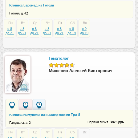
Клиника Евромед на Гоголя
Гоголя, д. 42
Пн
Вт
Ср
Чт
Пт
Сб
Вс
c 8
c 8
c 8
c 8
c 8
c 8
c 9
до 21
до 21
до 21
до 21
до 21
до 19
до 19
Гематолог
Мишенин Алексей Викторович
1
2
3
Клиника иммунологии и аллергологии Три И
: 3825 руб.
Первый визит
Галущака, д. 2
Пн
Вт
Ср
Чт
Пт
Сб
Вс