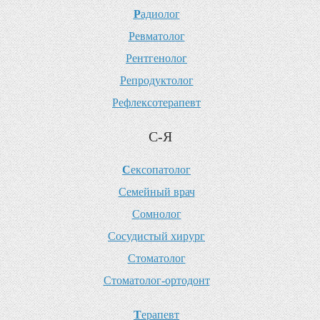
Р
адиолог
Р
евматолог
Р
ентгенолог
Р
епродуктолог
Р
ефлексотерапевт
С-Я
С
ексопатолог
С
емейный врач
С
омнолог
С
осудистый хирург
С
томатолог
С
томатолог-ортодонт
Т
ерапевт