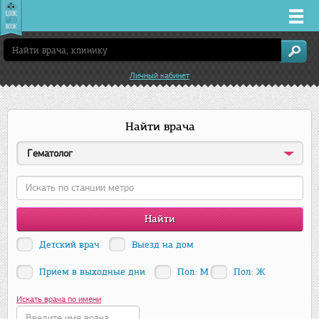
Врачи
Личный кабинет
Клиники
Найти врача
Заболевания
Гематолог
Лекарства
Акции
Услуги
Детский врач
Выезд на дом
Прием в выходные дни
Пол: М
Пол: Ж
Новосибирск
Искать врача по имени