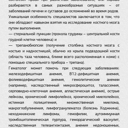
разбираются в самых разнообразных ситуациях – от
заболеваний печени и суставов до осложнений во время родов.
Уникальная особенность специалистов заключается в том, что
они обладают навыком взятия на исследование костного мозга
путем выполнения:
— стернальной пункции (прокола грудины – центральной кости
грудной клетки человека) и
— трепанобиопсии (получение столбика костного мозга с
костью и надкостницей, обычно из крыла подвздошной кости
(область таза человека, ближе всего расположенная к коже) с
помощью специального прибора – трепана).
Гематолог может помочь при следующих заболеваниях:
железодефицитная анемия, В12-дефицитная анемия,
фолиеводефицитная анемия, гемолитические анемии
(например, наследственный микросфероцитоз, талассемия,
серповидно-клеточная анемия, апластическая анемия), острые
лейкозы, хронический лимфолейкоз, хронический миелолейкоз,
истинная полицитемия, множественная миелома,
макроглобулинемия, лимфогранулематоз (болезнь Ходжкина),
неходжкинские лимфомы, гемофилии, аутоиммунная
тромбоцитопеническая пурпура, геморрагический васкулит,
наследственная телеангиэктазия, анемия недоношенных,