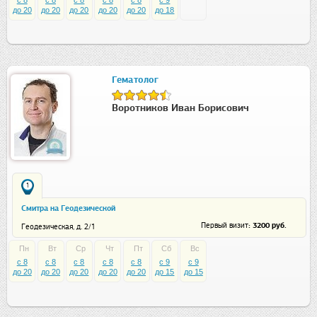
c 8
c 8
c 8
c 8
c 8
c 9
до 20
до 20
до 20
до 20
до 20
до 18
Гематолог
Воротников Иван Борисович
1
Смитра на Геодезической
: 3200 руб.
Первый визит
Геодезическая, д. 2/1
Пн
Вт
Ср
Чт
Пт
Сб
Вс
c 8
c 8
c 8
c 8
c 8
c 9
c 9
до 20
до 20
до 20
до 20
до 20
до 15
до 15