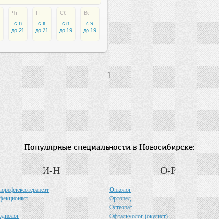
Чт
Пт
Сб
Вс
c 8
c 8
c 8
c 9
1
до 21
до 21
до 19
до 19
1
Популярные специальности в Новосибирске:
И-Н
О-Р
О
лорефлексотерапевт
нколог
О
фекционист
ртопед
О
стеопат
рдиолог
О
фтальмолог (окулист)