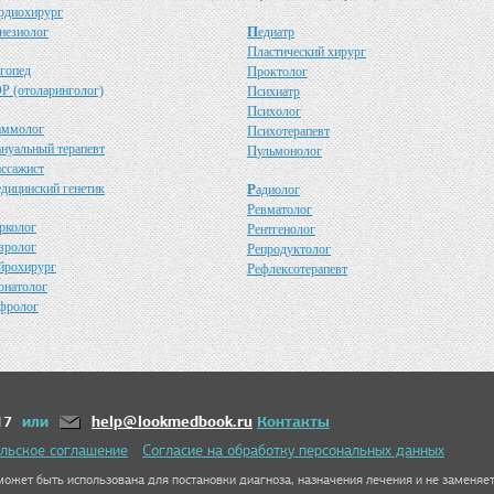
рдиохирург
П
незиолог
едиатр
П
ластический хирург
гопед
П
роктолог
Р (отоларинголог)
П
сихиатр
П
сихолог
аммолог
П
сихотерапевт
ануальный терапевт
П
ульмонолог
ассажист
едицинский генетик
Р
адиолог
Р
евматолог
рколог
Р
ентгенолог
вролог
Р
епродуктолог
йрохирург
Р
ефлексотерапевт
онатолог
фролог
17
или
help@lookmedbook.ru
Контакты
льское соглашение
Согласие на обработку персональных данных
ожет быть использована для постановки диагноза, назначения лечения и не заменяет