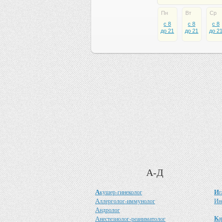
Пн
Вт
Ср
c 8
c 8
c 8
до 21
до 21
до 2
А-Д
А
И
кушер-гинеколог
г
А
И
ллерголог-иммунолог
н
А
ндролог
К
А
а
нестезиолог-реаниматолог