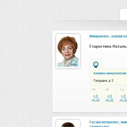
Иммунолог, аллерго
Старостина Наталь
1
Клиника иммунологии 
Галущака, д. 2
Пн
Вт
Ср
c 8
c 8
c 8
до 20
до 20
до 2
Гастроэнтеролог, им
аллерголог