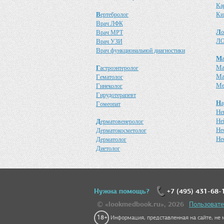
К
а
В
К
ертебролог
и
В
рач ЛФК
Л
В
о
рач МРТ
Л
В
О
рач УЗИ
В
рач функциональной диагностики
М
М
Г
астроэнтеролог
М
Г
ематолог
М
Г
инеколог
Г
ирудотерапевт
Н
а
Г
омеопат
Н
е
Н
Д
е
ерматовенеролог
Н
Д
е
ерматокосметолог
Н
Д
е
ерматолог
Д
иетолог
Нужна помощь?
+7 (495) 431-68-
© «lookmedbook.ru», 2026
Пользовате
18+
Информация, представленная на сайте, не м