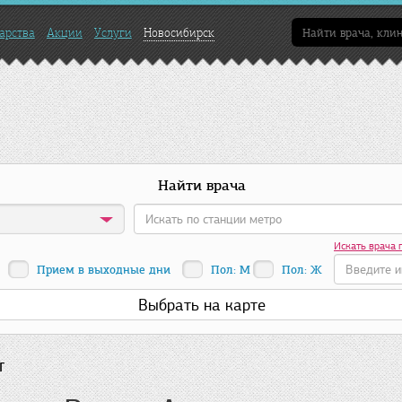
арства
Акции
Услуги
Новосибирск
Найти врача
Искать врача 
Прием в выходные дни
Пол: М
Пол: Ж
Выбрать на карте
г