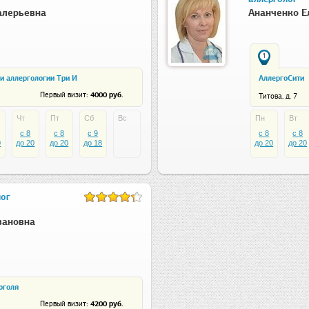
алерьевна
Ананченко Е
1
и аллергологии Три И
АллергоСити
: 4000 руб.
Первый визит
Титова, д. 7
Чт
Пт
Сб
Вс
Пн
Вт
c 8
c 8
c 9
c 8
c 8
0
до 20
до 20
до 18
до 20
до 20
лог
вановна
оголя
: 4200 руб.
Первый визит