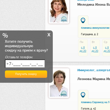
Меледина Илона В
1
Клиника иммунологии 
x
%
Галущака, д. 2
Хотите получить
Пн
Вт
Ср
индивидуальную
c 8
c 8
c 8
скидку на прием к врачу?
до 20
до 20
до 2
Оставьте телефон:
Иммунолог, аллерго
Леонова Марина И
1
Клиника Евромед на Г
Гоголя, д. 42