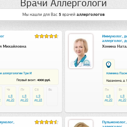
Врачи Аллергологи
Мы нашли для Вас
5
врачей
аллергологов
лог
Иммунолог, д
аллерголог, д
я Михайловна
Хонина Ната
1
и аллергологии Три И
Клиника Пасм
: 4000 руб.
Первый визит
Карамзина, д. 
Чт
Пт
Сб
Вс
Пн
Вт
c 8
c 8
c 9
c 8
c 8
0
до 20
до 20
до 18
до 20
до 20
мунолог,
Пульмонолог,
аллерголог