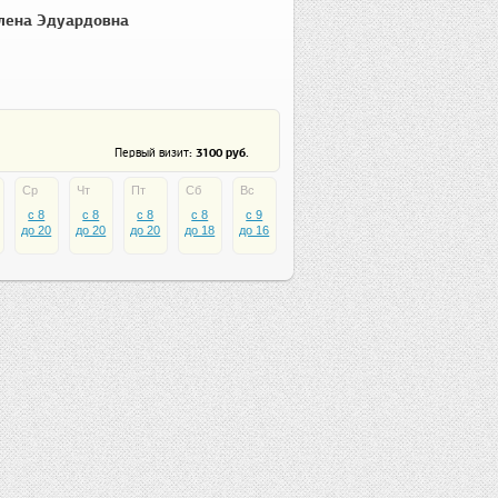
лена Эдуардовна
: 3100 руб.
Первый визит
Ср
Чт
Пт
Сб
Вс
c 8
c 8
c 8
c 8
c 9
до 20
до 20
до 20
до 18
до 16