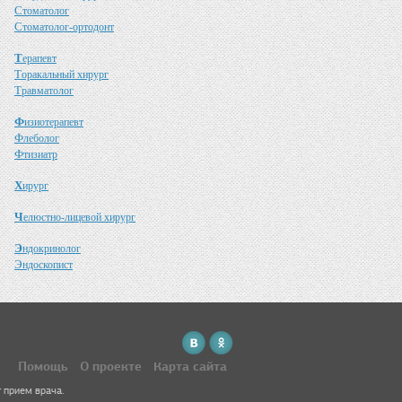
С
томатолог
С
томатолог-ортодонт
Т
ерапевт
Т
оракальный хирург
Т
равматолог
Ф
изиотерапевт
Ф
леболог
Ф
тизиатр
Х
ирург
Ч
елюстно-лицевой хирург
Э
ндокринолог
Э
ндоскопист
Помощь
О проекте
Карта сайта
 прием врача.