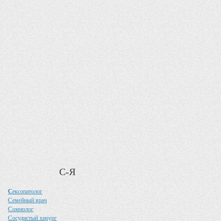
С-Я
С
ексопатолог
С
емейный врач
С
омнолог
С
осудистый хирург