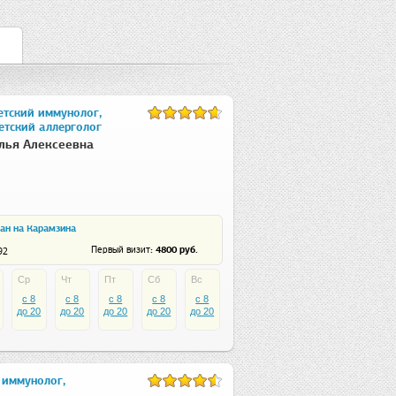
етский иммунолог,
етский аллерголог
лья Алексеевна
ан на Карамзина
: 4800 руб.
Первый визит
92
Ср
Чт
Пт
Сб
Вс
c 8
c 8
c 8
c 8
c 8
до 20
до 20
до 20
до 20
до 20
 иммунолог,